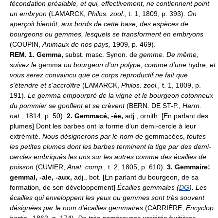
fécondation préalable, et qui, effectivement, ne contiennent point
un embryon
(LAMARCK,
Philos. zool.,
t. 1, 1809, p. 393).
On
aperçoit bientôt, aux bords de cette base, des espèces de
bourgeons ou gemmes, lesquels se transforment en embryons
(COUPIN,
Animaux de nos pays,
1909, p. 469).
REM.
1.
Gemma,
subst. masc. Synon. de
gemme.
De même,
suivez le
gemma
ou bourgeon d'un polype, comme d'une
hydre,
et
vous serez convaincu que ce corps reproductif ne fait que
s'étendre et s'accroître
(LAMARCK,
Philos. zool.,
t. 1, 1809, p.
191).
Le gemma empourpré de la vigne et le bourgeon cotonneux
du pommier se gonflent et se crèvent
(BERN. DE ST-P.,
Harm.
nat.,
1814, p. 50).
2.
Gemmacé, -ée,
adj., ornith. [En parlant des
plumes] Dont les barbes ont la forme d'un demi-cercle à leur
extrémité.
Nous désignerons par le nom de
gemmacées,
toutes
les petites plumes dont les barbes terminent la tige par des demi-
cercles embriqués les uns sur les autres comme des écailles de
poisson
(CUVIER,
Anat. comp.,
t. 2, 1805, p. 610).
3.
Gemmaire;
gemmal, -ale, -aux,
adj., bot. [En parlant du bourgeon, de sa
formation, de son développement]
Écailles gemmales (
DG
).
Les
écailles qui enveloppent les yeux ou gemmes sont très souvent
désignées par le nom d'écailles gemmaires
(CARRIÈRE,
Encyclop.
hortic.,
1862, p. 174).
De très nombreuses variétés fruitières