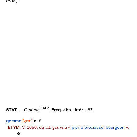
Prov.
).
1 et 2
STAT.
— Gemme
.
Fréq. abs. littér. :
87.
gemme
[ʒɛm]
n. f.
ÉTYM.
V. 1050; du lat.
gemma
«
pierre précieuse
;
bourgeon
».
❖