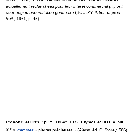
actuellement recherchées pour leur intérêt commercial (...) ont
pour origine une mutation gemmaire
(BOULAY,
Arbor. et prod.
fruit.,
1961, p. 45).
Prononc. et Orth. :
[
]. Ds
Ac.
1932.
Étymol. et Hist. A.
Mil.
e
XI
s.
gemmes
« pierres précieuses » (
Alexis,
éd. C. Storey, 586);