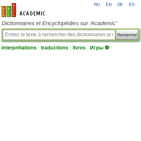
RU
EN
DE
ES
fr-academic.com
Dictionnaires et Encyclopédies sur 'Academic'
Recherche!
interprétations
traductions
livres
Игры ⚽