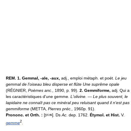
REM.
1.
Gemmal, -ale, -aux,
adj., emploi métaph. et poét.
Le jeu
gemmal de l'oiseau bleu disperse et flûte Une suprême opale
(RÉGNIER,
Poèmes anc.,
1890, p. 99).
2.
Gemmiforme,
adj. Qui a
les caractéristiques d'une gemme.
L'olivine. — Le plus souvent, le
lapidaire ne connaît pas ce minéral peu reluisant quand il n'est pas
gemmiforme
(METTA,
Pierres préc.,
1960p. 91).
Prononc. et Orth. :
[
]. Ds
Ac.
dep. 1762.
Étymol. et Hist.
V.
2
gemme
.