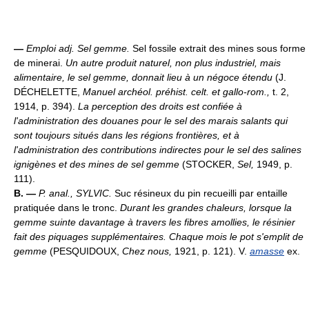
—
Emploi adj.
Sel gemme.
Sel fossile extrait des mines sous forme
de minerai.
Un autre produit naturel, non plus industriel, mais
alimentaire, le sel gemme, donnait lieu à un négoce étendu
(J.
DÉCHELETTE,
Manuel archéol. préhist. celt. et gallo-rom.,
t. 2,
1914, p. 394).
La perception des droits est confiée à
l'administration des douanes pour le sel des marais salants qui
sont toujours situés dans les régions frontières, et à
l'administration des contributions indirectes pour le sel des salines
ignigènes et des mines de sel gemme
(STOCKER,
Sel,
1949, p.
111).
B. —
P. anal.,
SYLVIC.
Suc résineux du pin recueilli par entaille
pratiquée dans le tronc.
Durant les grandes chaleurs, lorsque la
gemme suinte davantage à travers les fibres amollies, le résinier
fait des piquages supplémentaires. Chaque mois le pot s'emplit de
gemme
(PESQUIDOUX,
Chez nous,
1921, p. 121). V.
amasse
ex.