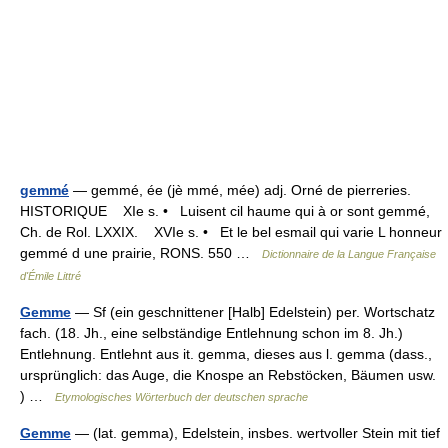
gemmé
— gemmé, ée (jè mmé, mée) adj. Orné de pierreries.
HISTORIQUE XIe s. • Luisent cil haume qui à or sont gemmé,
Ch. de Rol. LXXIX. XVIe s. • Et le bel esmail qui varie L honneur
gemmé d une prairie, RONS. 550 …
Dictionnaire de la Langue Française
d'Émile Littré
Gemme
— Sf (ein geschnittener [Halb] Edelstein) per. Wortschatz
fach. (18. Jh., eine selbständige Entlehnung schon im 8. Jh.)
Entlehnung. Entlehnt aus it. gemma, dieses aus l. gemma (dass.,
ursprünglich: das Auge, die Knospe an Rebstöcken, Bäumen usw.
) …
Etymologisches Wörterbuch der deutschen sprache
Gemme
— (lat. gemma), Edelstein, insbes. wertvoller Stein mit tief