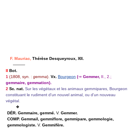
F. Mauriac,
Thérèse Desqueyroux, XII.
———
II
Bot.
1
(1808, syn. :
gemma
).
Vx.
Bourgeon
(
⇒
Gemmer,
II., 2.;
gemmaire, gemmation).
2
Sc. nat.
Sur les végétaux et les animaux gemmipares, Bourgeon
constituant le rudiment d'un nouvel animal, ou d'un nouveau
végétal.
❖
DÉR.
Gemmaire, gemmé.
V.
Gemmer.
COMP.
Gemmail, gemmiflore, gemmipare, gemmologie,
gemmologiste.
V.
Gemmifère.