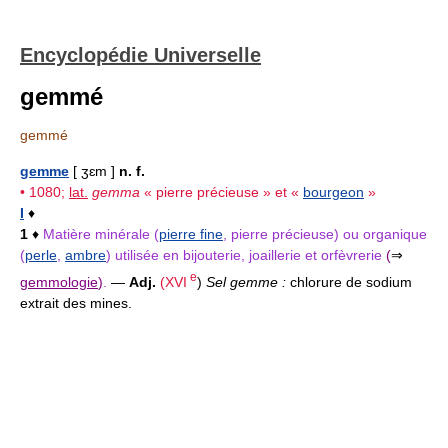
Encyclopédie Universelle
gemmé
gemmé
gemme
[ ʒɛm ]
n. f.
• 1080;
lat.
gemma
« pierre précieuse » et «
bourgeon
»
I
♦
1
♦
Matière minérale (
pierre fine
, pierre précieuse) ou organique
(
perle
,
ambre
) utilisée en bijouterie, joaillerie et orfèvrerie
(
⇒
e
gemmologie
)
.
—
Adj.
(
XVI
)
Sel gemme :
chlorure de sodium
extrait des mines.