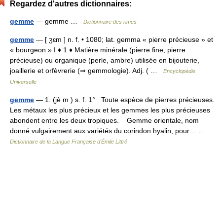
Regardez d'autres dictionnaires:
gemme
— gemme …
Dictionnaire des rimes
gemme
— [ ʒɛm ] n. f. • 1080; lat. gemma « pierre précieuse » et
« bourgeon » I ♦ 1 ♦ Matière minérale (pierre fine, pierre
précieuse) ou organique (perle, ambre) utilisée en bijouterie,
joaillerie et orfèvrerie (⇒ gemmologie). Adj. ( …
Encyclopédie
Universelle
gemme
— 1. (jè m ) s. f. 1° Toute espèce de pierres précieuses.
Les métaux les plus précieux et les gemmes les plus précieuses
abondent entre les deux tropiques. Gemme orientale, nom
donné vulgairement aux variétés du corindon hyalin, pour… …
Dictionnaire de la Langue Française d'Émile Littré