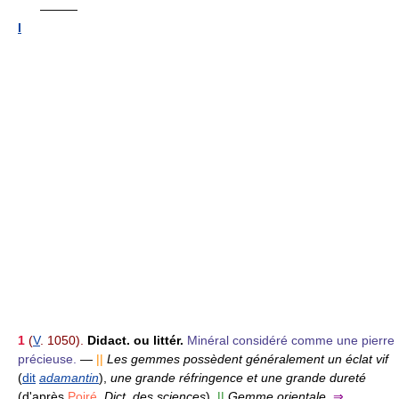
———
I
1
(
V
. 1050).
Didact. ou littér.
Minéral considéré comme une pierre
précieuse.
—
||
Les gemmes possèdent généralement un éclat vif
(
dit
adamantin
),
une grande réfringence et une grande dureté
(d'après
Poiré,
Dict. des sciences
).
||
Gemme orientale.
⇒