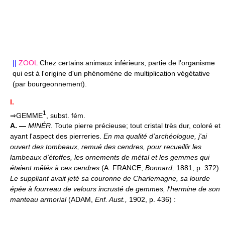
||
ZOOL
Chez certains animaux inférieurs, partie de l'organisme
qui est à l'origine d'un phénomène de multiplication végétative
(par bourgeonnement).
I.
1
⇒GEMME
, subst. fém.
A. —
MINÉR.
Toute pierre précieuse; tout cristal très dur, coloré et
ayant l'aspect des pierreries.
En ma qualité d'archéologue, j'ai
ouvert des tombeaux, remué des cendres, pour recueillir les
lambeaux d'étoffes, les ornements de métal et les gemmes qui
étaient mêlés à ces cendres
(A. FRANCE,
Bonnard,
1881, p. 372).
Le suppliant avait jeté sa couronne de Charlemagne, sa lourde
épée à fourreau de velours incrusté de gemmes, l'hermine de son
manteau armorial
(ADAM,
Enf. Aust.,
1902, p. 436) :