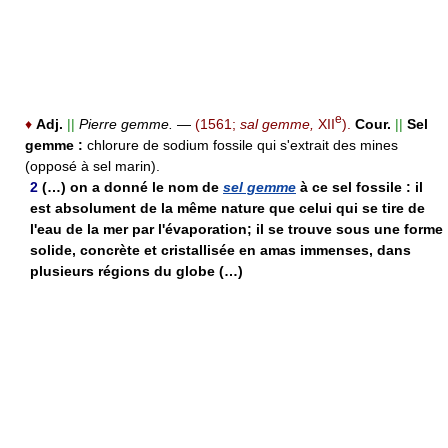
e
♦
Adj.
||
Pierre gemme.
—
(1561;
sal gemme,
XII
).
Cour.
||
Sel
gemme :
chlorure de sodium fossile qui s'extrait des mines
(opposé à sel marin).
2
(…) on a donné le nom de
sel gemme
à ce sel fossile : il
est absolument de la même nature que celui qui se tire de
l'eau de la mer par l'évaporation; il se trouve sous une forme
solide, concrète et cristallisée en amas immenses, dans
plusieurs régions du globe (…)