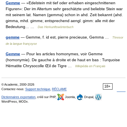
Gemme
— »Edelstein mit tief oder erhaben eingeschnittenen
Figuren«: Der im Altertum sehr geschätzte und beliebte Stein war
mit seinem lat. Namen (gemma) schon in ahd. Zeit bekannt (ahd.
gimma, mhd. gimme; entsprechend aengl. gimm: alle mit der
Bedeutung… …
Das Herkunftswörterbuch
gemme
— Gemme, f. id est, pierre precieuse, Gemma …
Thresor
de la langue françoyse
Gemme
— Pour les articles homonymes, voir Gemme
(homonymie). De gauche à droite et de haut en bas : Turquoise
Hématite Chrysocolle Œil de Tigre …
Wikipédia en Français
© Academic, 2000-2026
18+
Contactez-nous:
Support technique
,
RÉCLAME
Dictionnaires exportation
, créé sur PHP,
Joomla,
Drupal,
WordPress, MODx.