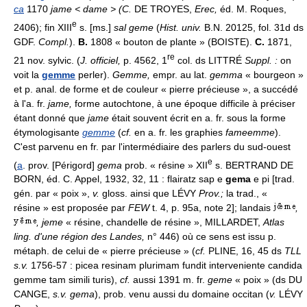
ca
1170
jame < dame > (C.
DE TROYES,
Erec,
éd. M. Roques,
e
2406); fin XIII
s. [ms.]
sal geme
(
Hist. univ.
B.N. 20125, fol. 31d ds
GDF.
Compl.
).
B.
1808 « bouton de plante » (BOISTE).
C.
1871,
re
21 nov. sylvic. (
J. officiel,
p. 4562, 1
col. ds LITTRÉ
Suppl. :
on
voit la
gemme
perler).
Gemme,
empr. au lat.
gemma
« bourgeon »
et p. anal. de forme et de couleur « pierre précieuse », a succédé
à l'a. fr.
jame,
forme autochtone, à une époque difficile à préciser
étant donné que
jame
était souvent écrit en a. fr. sous la forme
étymologisante
gemme
(
cf.
en a. fr. les graphies
fameemme
).
C'est parvenu en fr. par l'intermédiaire des parlers du sud-ouest
e
(
a
. prov. [Périgord]
gema
prob. « résine » XII
s. BERTRAND DE
BORN, éd. C. Appel, 1932, 32, 11 : flairatz sap e
gema
e pi [trad.
gén. par « poix »,
v.
gloss. ainsi que LÉVY
Prov.;
la trad., «
résine » est proposée par
FEW
t. 4, p. 95a, note 2]; landais
,
, jeme
« résine, chandelle de résine », MILLARDET,
Atlas
ling. d'une région des Landes,
n° 446) où ce sens est issu p.
métaph. de celui de « pierre précieuse » (
cf.
PLINE, 16, 45 ds
TLL
s.v.
1756-57 : picea resinam plurimam fundit interveniente candida
gemme tam simili turis),
cf.
aussi 1391 m. fr.
geme
« poix » (ds DU
CANGE,
s.v. gema
), prob. venu aussi du domaine occitan (
v.
LÉVY